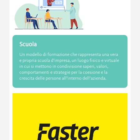
Scuola
Un modello di formazione che rappresenta una vera
e propria scuola d’impresa, un luogo fisico e virtuale
in cui si mettono in condivisione saperi, valori,
comportamenti e strategie per la coesione e la
crescita delle persone all’interno dell’azienda.