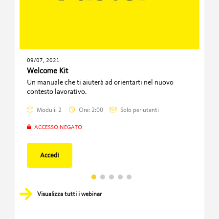
09/07, 2021
09/0
Welcome Kit
Lea
Un manuale che ti aiuterà ad orientarti nel nuovo
Firs
contesto lavorativo.
pote
imp
Moduli: 2
Ore: 2:00
Solo per utenti
ACCESSO NEGATO
A
Accedi
Visualizza tutti i webinar