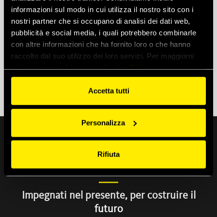
informazioni sul modo in cui utilizza il nostro sito con i
nostri partner che si occupano di analisi dei dati web,
pubblicità e social media, i quali potrebbero combinarle
Visualizza tutti i webinar
con altre informazioni che ha fornito loro o che hanno
raccolto dal suo utilizzo dei loro servizi. Per maggiorni
informazioni vedi la nostra
Cookie Policy
Accetta tutti
Personalizza
Rifiuta
IL NOSTRO IMPEGNO IN NUMERI
Impegnati nel presente, per costruire il
futuro