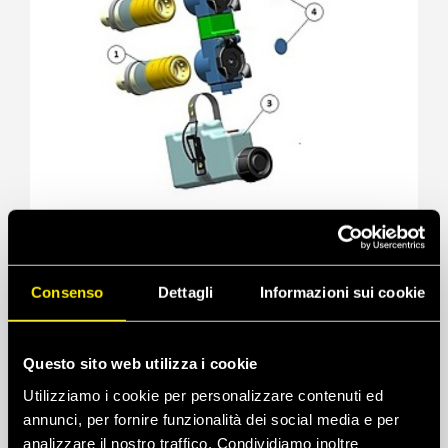
06/28, 2020
06/2
Kit modulari di sistemi di raccolta d'olio
Tra
FHV
Approfondiamo insieme il tema dei sistemi di raccolta
Consenso
Dettagli
Informazioni sui cookie
d'olio proposti da Faster.
A
ACCESSO NEGATO
Questo sito web utilizza i cookie
Moduli: 2
Ore: 0:35
Solo per utenti
Utilizziamo i cookie per personalizzare contenuti ed
annunci, per fornire funzionalità dei social media e per
Accedi
analizzare il nostro traffico. Condividiamo inoltre