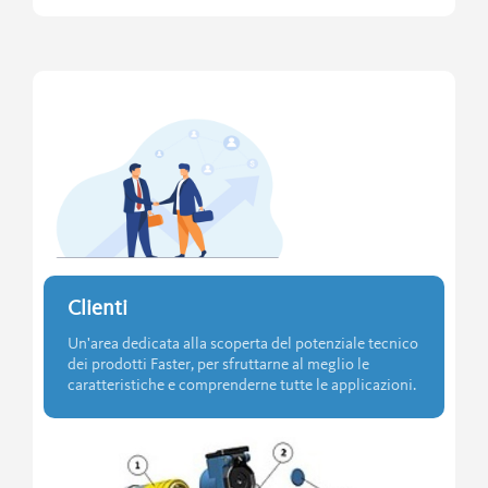
Clienti
Un'area dedicata alla scoperta del potenziale tecnico
dei prodotti Faster, per sfruttarne al meglio le
caratteristiche e comprenderne tutte le applicazioni.